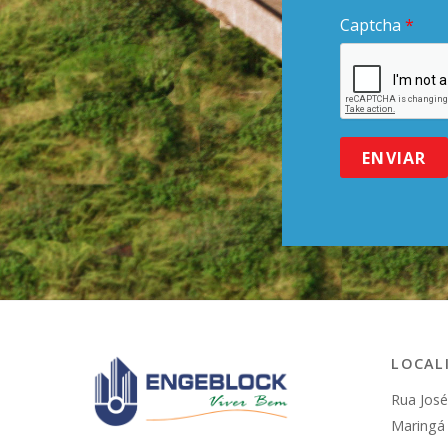
Captcha
*
ENVIAR
LOCAL
Rua José
Maringá