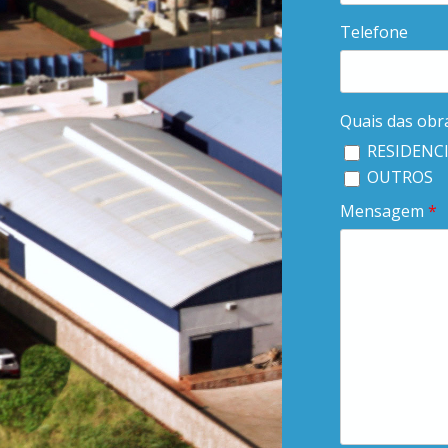
Telefone
Quais das obr
RESIDENCI
OUTROS
Mensagem
*