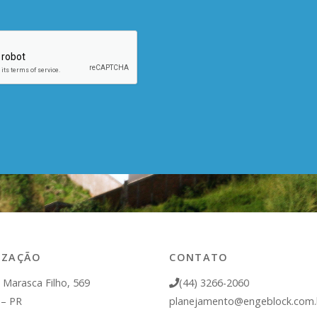
IZAÇÃO
CONTATO
 Marasca Filho, 569
(44) 3266-2060
 – PR
planejamento@engeblock.com.