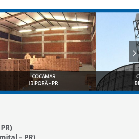
COCAMAR
COCAM
IBIPORÃ - PR
IBIPORÃ 
 PR)
mital – PR)