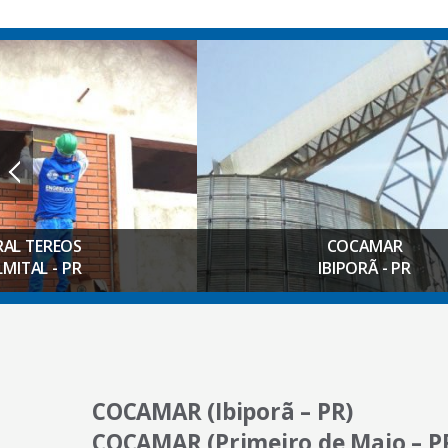
REOS
COCAMAR
- PR
IBIPORÃ - PR
COCAMAR (Ibiporã – PR)
COCAMAR (Primeiro de Maio – P